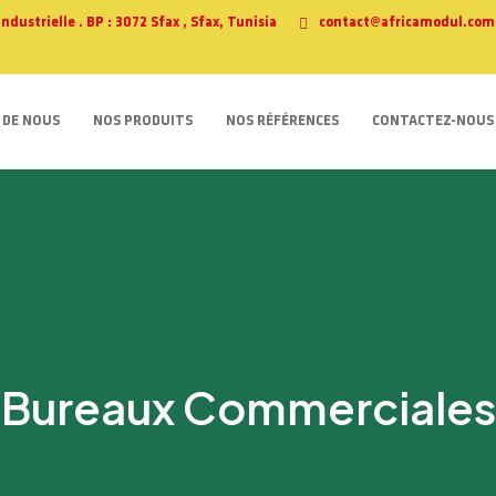
ustrielle . BP : 3072 Sfax , Sfax, Tunisia
contact@africamodul.com
 DE NOUS
NOS PRODUITS
NOS RÉFÉRENCES
CONTACTEZ-NOUS
Bureaux Commerciales