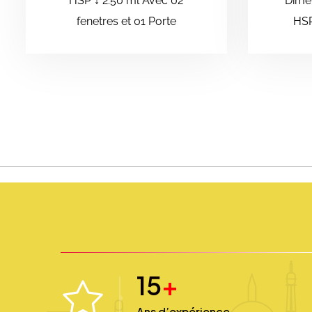
HSP ↕️ 2.50 ml Avec 02
Dimen
fenetres et 01 Porte
HSP
15
+
Ans d’expérience