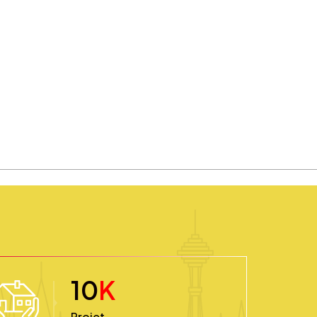
10
K
Projet