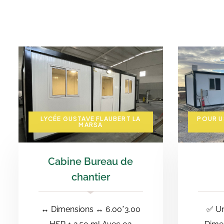
LYCÉE GUSTAVE FLAUBERT LA MARSA
POUR USAGE BUREAUTIQUE ET SANITAIRE
LYCÉE GUSTAVE FLAUBERT LA
POUR U
MARSA
Cabine Bureau de
chantier
↔️ Dimensions ↔️ 6.00*3.00
✅ ⁠U