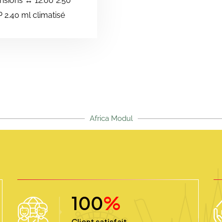
sions ↔️ 12.00*2.50
 2.40 ml climatisé
Africa Modul
100
%
Client satisfait