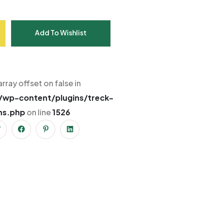
Add To Wishlist
array offset on false in
wp-content/plugins/treck-
ns.php
on line
1526