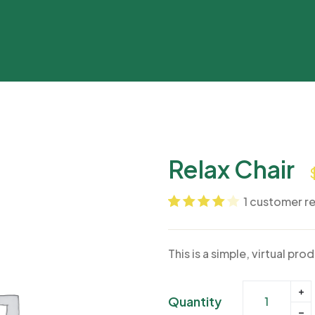
Relax Chair
1
customer r
Noté
1
4.00
sur 5
This is a simple, virtual pro
basé sur
notation
client
Quantity