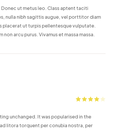
 Donec ut metus leo. Class aptent taciti
, nulla nibh sagittis augue, vel porttitor diam
 placerat ut turpis pellentesque vulputate.
Nam non arcu purus. Vivamus et massa massa.
Note
4
sur
5
etting unchanged. It was popularised in the
 ad litora torquent per conubia nostra, per