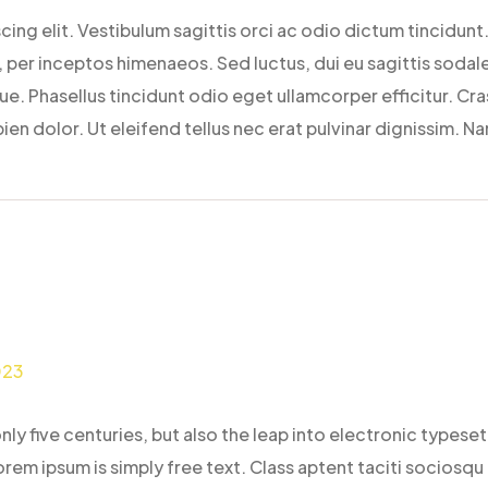
ing elit. Vestibulum sagittis orci ac odio dictum tincidunt.
per inceptos himenaeos. Sed luctus, dui eu sagittis sodales
 Phasellus tincidunt odio eget ullamcorper efficitur. Cras
ien dolor. Ut eleifend tellus nec erat pulvinar dignissim. 
023
only five centuries, but also the leap into electronic types
rem ipsum is simply free text. Class aptent taciti sociosqu