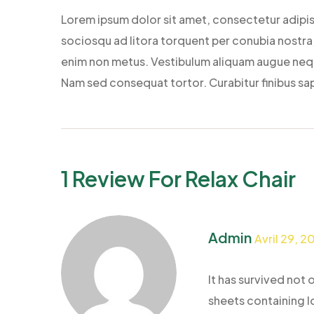
Lorem ipsum dolor sit amet, consectetur adipisc
sociosqu ad litora torquent per conubia nostra, 
enim non metus. Vestibulum aliquam augue neque.
Nam sed consequat tortor. Curabitur finibus sap
1 Review For
Relax Chair
Admin
Avril 29, 2
It has survived not 
sheets containing lo