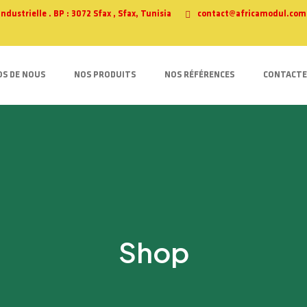
ustrielle . BP : 3072 Sfax , Sfax, Tunisia
contact@africamodul.com
OS DE NOUS
NOS PRODUITS
NOS RÉFÉRENCES
CONTACTE
Shop