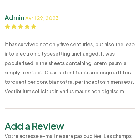
Admin
Avril 29, 2023
Note
5
sur 5
It has survived not only five centuries, but also the leap
into electronic typesetting unchanged. It was
popularised in the sheets containing lorem ipsum is
simply free text. Class aptent taciti sociosqu ad litora
torquent per conubia nostra, per inceptos himenaeos.
Vestibulum sollicitudin varius mauris non dignissim.
Add a Review
Votre adresse e-mail ne sera pas publiée.
Les champs