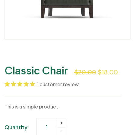
Classic Chair
$
20.00
$
18.00
1
customer review
Noté
1
5.00
sur
5 basé sur
This is a simple product.
notation client
Quantity