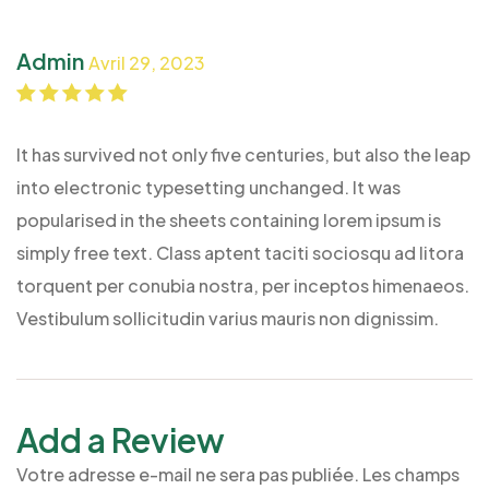
Admin
Avril 29, 2023
Note
5
sur 5
It has survived not only five centuries, but also the leap
into electronic typesetting unchanged. It was
popularised in the sheets containing lorem ipsum is
simply free text. Class aptent taciti sociosqu ad litora
torquent per conubia nostra, per inceptos himenaeos.
Vestibulum sollicitudin varius mauris non dignissim.
Add a Review
Votre adresse e-mail ne sera pas publiée.
Les champs