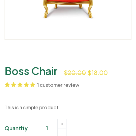
Boss Chair
$
20.00
$
18.00
1
customer review
Noté
1
5.00
sur
5 basé sur
This is a simple product.
notation client
Quantity