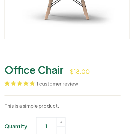
Office Chair
$
18.00
1
customer review
Noté
1
5.00
sur
5 basé sur
This is a simple product.
notation client
Quantity