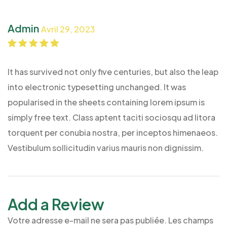
Admin
Avril 29, 2023
Note
5
sur 5
It has survived not only five centuries, but also the leap
into electronic typesetting unchanged. It was
popularised in the sheets containing lorem ipsum is
simply free text. Class aptent taciti sociosqu ad litora
torquent per conubia nostra, per inceptos himenaeos.
Vestibulum sollicitudin varius mauris non dignissim.
Add a Review
Votre adresse e-mail ne sera pas publiée.
Les champs