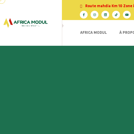
Route mahdia Km 10 Zone ind
AFRICA MODUL
À PROP