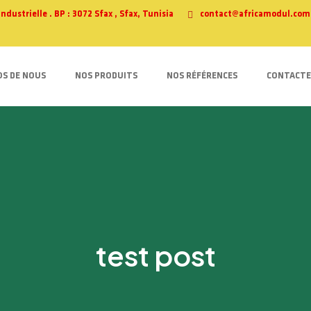
ustrielle . BP : 3072 Sfax , Sfax, Tunisia
contact@africamodul.com
OS DE NOUS
NOS PRODUITS
NOS RÉFÉRENCES
CONTACTE
test post